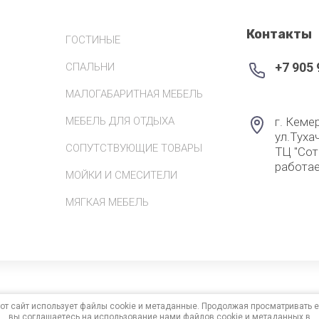
Контакты
ГОСТИНЫЕ
+7 905 
СПАЛЬНИ
МАЛОГАБАРИТНАЯ МЕБЕЛЬ
МЕБЕЛЬ ДЛЯ ОТДЫХА
г. Кеме
ул.Туха
СОПУТСТВУЮЩИЕ ТОВАРЫ
ТЦ "Сотк
работае
МОЙКИ И СМЕСИТЕЛИ
МЯГКАЯ МЕБЕЛЬ
от сайт использует файлы cookie и метаданные. Продолжая просматривать е
вы соглашаетесь на использование нами файлов cookie и метаданных в