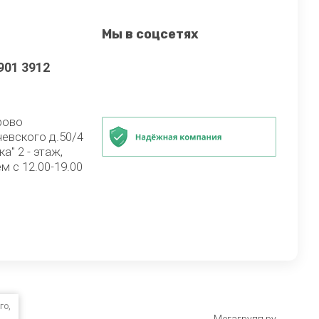
Мы в соцсетях
901 3912
рово
чевского д.50/4
а" 2 - этаж,
м с 12.00-19.00
го,
Мегагрупп.ру