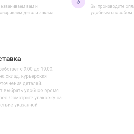
3
езваниваем вам и
Вы производите оп
овариваем детали заказа
удобным способом
ставка
аботает с 9.00 до 19.00.
на склад, курьерская
уточнения деталей.
т выбрать удобное время
рес. Осмотрите упаковку на
тствие указанной