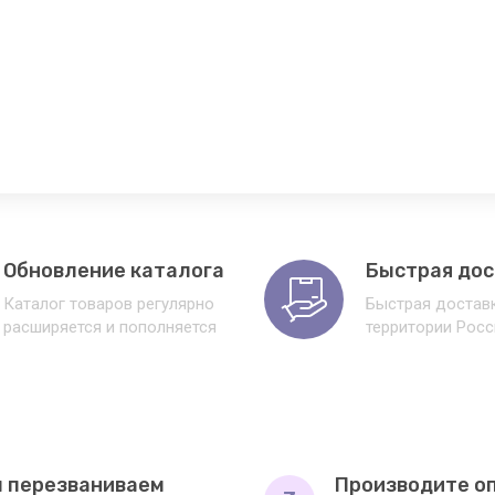
Обновление каталога
Быстрая дос
Каталог товаров регулярно
Быстрая доставк
расширяется и пополняется
территории Росс
 перезваниваем
Производите о