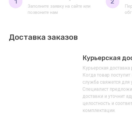
1
2
Заполните заявку на сайте или
Пер
позвоните нам
обг
Доставка заказов
Курьерская до
Курьерская доставка р
Когда товар поступит 
служба свяжется для 
Специалист предложи
доставки и уточнит ад
целостность и соотве
комплектации.