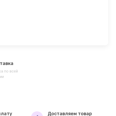
тавка
а по всей
ии
плату
Доставляем товар