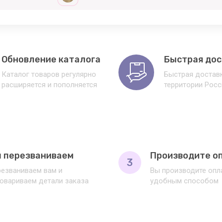
Обновление каталога
Быстрая дос
Каталог товаров регулярно
Быстрая доставк
расширяется и пополняется
территории Росс
 перезваниваем
Производите о
3
езваниваем вам и
Вы производите оп
овариваем детали заказа
удобным способом