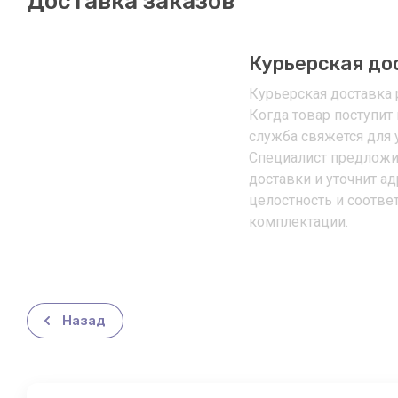
Доставка заказов
Курьерская до
Курьерская доставка р
Когда товар поступит 
служба свяжется для 
Специалист предложи
доставки и уточнит ад
целостность и соотве
комплектации.
Назад