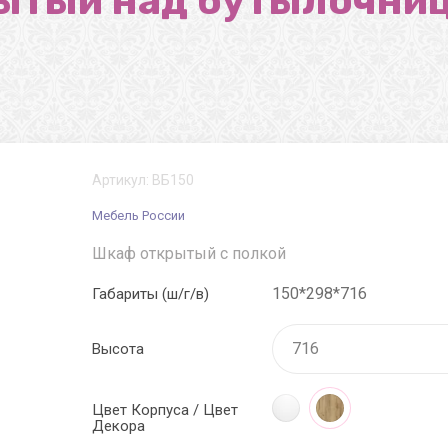
ытый над бутылочниц
Артикул:
ВБ150
Мебель России
Шкаф открытый с полкой
150*298*716
Габариты (ш/г/в)
Высота
Цвет Корпуса / Цвет
Декора