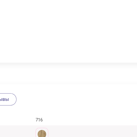
ывы
716