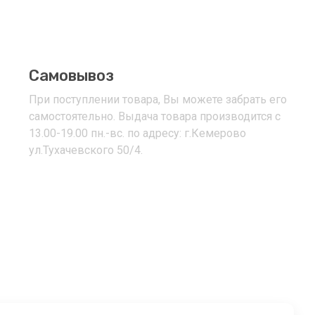
Самовывоз
При поступлении товара, Вы можете забрать его
самостоятельно. Выдача товара производится с
13.00-19.00 пн.-вс. по адресу: г.Кемерово
ул.Тухачевского 50/4.