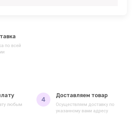
тавка
а по всей
ии
плату
Доставляем товар
4
лату любым
Осуществляем доставку по
указанному вами адресу