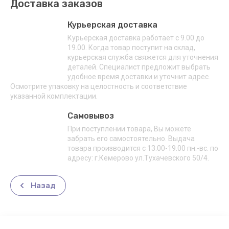
Доставка заказов
Курьерская доставка
Курьерская доставка работает с 9.00 до
19.00. Когда товар поступит на склад,
курьерская служба свяжется для уточнения
деталей. Специалист предложит выбрать
удобное время доставки и уточнит адрес.
Осмотрите упаковку на целостность и соответствие
указанной комплектации.
Самовывоз
При поступлении товара, Вы можете
забрать его самостоятельно. Выдача
товара производится с 13.00-19.00 пн.-вс. по
адресу: г.Кемерово ул.Тухачевского 50/4.
Назад